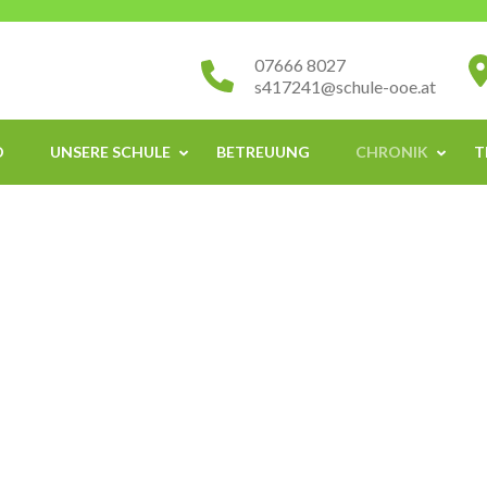
07666 8027
s417241@schule-ooe.at
O
UNSERE SCHULE
BETREUUNG
CHRONIK
T