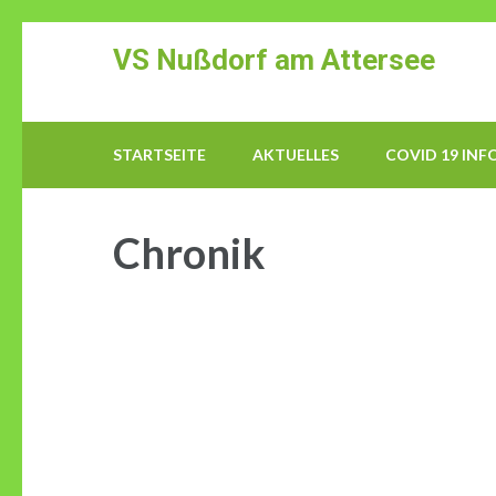
Zum
VS Nußdorf am Attersee
Inhalt
springen
(Enter
drücken)
STARTSEITE
AKTUELLES
COVID 19 INF
Chronik