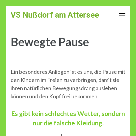
Zum
VS Nußdorf am Attersee
Inhalt
springen
(Enter
Bewegte Pause
drücken)
Ein besonderes Anliegen ist es uns, die Pause mit
den Kindern im Freien zu verbringen, damit sie
ihren natürlichen Bewegungsdrang ausleben
können und den Kopf frei bekommen.
Es gibt kein schlechtes Wetter, sondern
nur die falsche Kleidung.