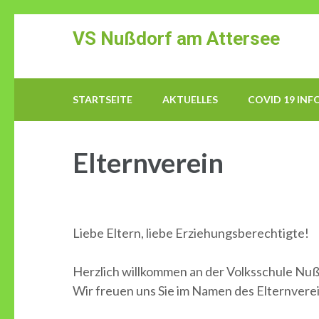
Zum
VS Nußdorf am Attersee
Inhalt
springen
(Enter
drücken)
STARTSEITE
AKTUELLES
COVID 19 INF
Elternverein
Liebe Eltern, liebe Erziehungsberechtigte!
Herzlich willkommen an der Volksschule Nuß
Wir freuen uns Sie im Namen des Elternvere