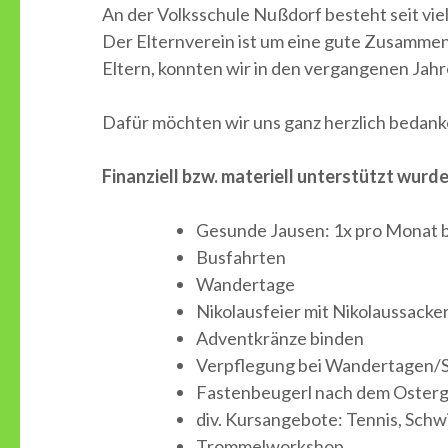
An der Volksschule Nußdorf besteht seit viel
Der Elternverein ist um eine gute Zusammen
Eltern, konnten wir in den vergangenen Jahr
Dafür möchten wir uns ganz herzlich bedank
Finanziell bzw. materiell unterstützt wurd
Gesunde Jausen: 1x pro Monat be
Busfahrten
Wandertage
Nikolausfeier mit Nikolaussacker
Adventkränze binden
Verpflegung bei Wandertagen/S
Fastenbeugerl nach dem Osterg
div. Kursangebote: Tennis, Sch
Trommelworkshop