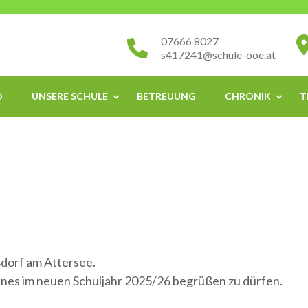
07666 8027
s417241@schule-ooe.at
O
UNSERE SCHULE
BETREUUNG
CHRONIK
T
dorf am Attersee.
ines im neuen Schuljahr 2025/26 begrüßen zu dürfen.